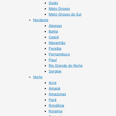
Goiás
Mato Grosso
Mato Grosso do Sul
Nordeste
Alagoas
Bahia
Ceará
Maranhão
Paraíba
Pernambuco
Piauí
Rio Grande do Norte
Sergipe
Norte
Acre
Amapá
Amazonas
Pará
Rondônia
Roraima