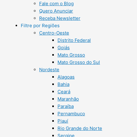
Fale com o Blog
Quero Anunciar
Receba Newsletter
Filtre por Regiões
Centro-Oeste
Distrito Federal
Goiás
Mato Grosso
Mato Grosso do Sul
Nordeste
Alagoas
Bahia
Ceará
Maranhão
Paraíba
Pernambuco
Piauí
Rio Grande do Norte
Sergipe