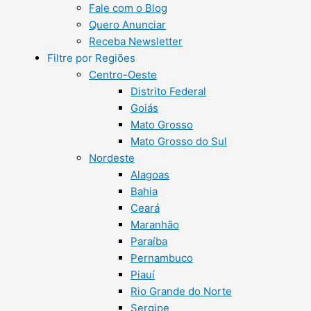
Fale com o Blog
Quero Anunciar
Receba Newsletter
Filtre por Regiões
Centro-Oeste
Distrito Federal
Goiás
Mato Grosso
Mato Grosso do Sul
Nordeste
Alagoas
Bahia
Ceará
Maranhão
Paraíba
Pernambuco
Piauí
Rio Grande do Norte
Sergipe