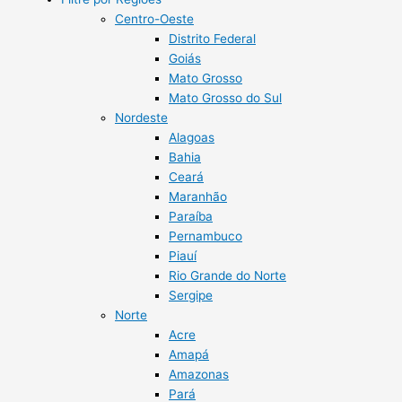
Centro-Oeste
Distrito Federal
Goiás
Mato Grosso
Mato Grosso do Sul
Nordeste
Alagoas
Bahia
Ceará
Maranhão
Paraíba
Pernambuco
Piauí
Rio Grande do Norte
Sergipe
Norte
Acre
Amapá
Amazonas
Pará