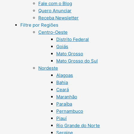
Fale com o Blog
Quero Anunciar
Receba Newsletter
Filtre por Regiões
Centro-Oeste
Distrito Federal
Goiás
Mato Grosso
Mato Grosso do Sul
Nordeste
Alagoas
Bahia
Ceará
Maranhão
Paraíba
Pernambuco
Piauí
Rio Grande do Norte
Sergipe