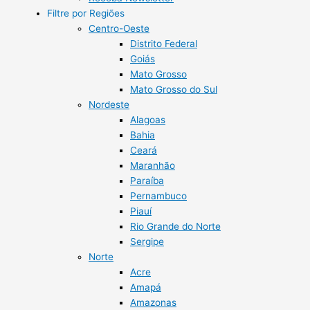
Filtre por Regiões
Centro-Oeste
Distrito Federal
Goiás
Mato Grosso
Mato Grosso do Sul
Nordeste
Alagoas
Bahia
Ceará
Maranhão
Paraíba
Pernambuco
Piauí
Rio Grande do Norte
Sergipe
Norte
Acre
Amapá
Amazonas