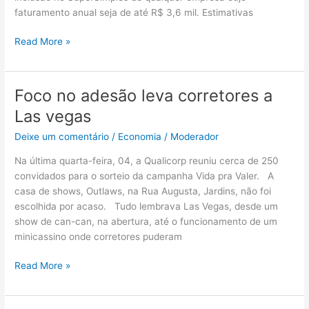
faturamento anual seja de até R$ 3,6 mil. Estimativas
Read More »
Foco no adesão leva corretores a
Foco
no
Las vegas
adesão
Deixe um comentário
/
Economia
/
Moderador
leva
corretores
Na última quarta-feira, 04, a Qualicorp reuniu cerca de 250
a
convidados para o sorteio da campanha Vida pra Valer. A
Las
casa de shows, Outlaws, na Rua Augusta, Jardins, não foi
vegas
escolhida por acaso. Tudo lembrava Las Vegas, desde um
show de can-can, na abertura, até o funcionamento de um
minicassino onde corretores puderam
Read More »