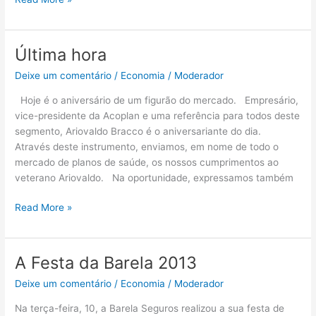
Última hora
Última
hora
Deixe um comentário
/
Economia
/
Moderador
Hoje é o aniversário de um figurão do mercado. Empresário,
vice-presidente da Acoplan e uma referência para todos deste
segmento, Ariovaldo Bracco é o aniversariante do dia.
Através deste instrumento, enviamos, em nome de todo o
mercado de planos de saúde, os nossos cumprimentos ao
veterano Ariovaldo. Na oportunidade, expressamos também
Read More »
A Festa da Barela 2013
A
Festa
Deixe um comentário
/
Economia
/
Moderador
da
Barela
Na terça-feira, 10, a Barela Seguros realizou a sua festa de