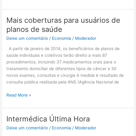
Mais coberturas para usuários de
Mais
coberturas
planos de saúde
para
Deixe um comentário
/
Economia
/
Moderador
usuários
de
A partir de janeiro de 2014, os beneficiários de planos de
planos
saúde individuais e coletivos terão direito a mais 87
de
procedimentos, incluindo 37 medicamentos orais para o
saúde
tratamento domiciliar de diferentes tipos de câncer e 50
novos exames, consultas e cirurgia A medida é resultado de
consulta pública realizada pela ANS (Agência Nacional de
Read More »
Intermédica Última Hora
Intermédica
Última
Deixe um comentário
/
Economia
/
Moderador
Hora