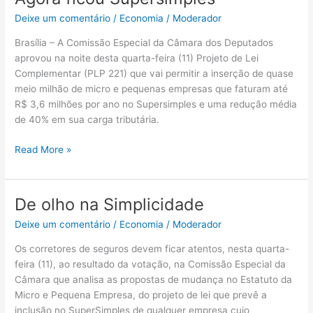
ficou
Deixe um comentário
/
Economia
/
Moderador
Supersimples
Brasília – A Comissão Especial da Câmara dos Deputados
aprovou na noite desta quarta-feira (11) Projeto de Lei
Complementar (PLP 221) que vai permitir a inserção de quase
meio milhão de micro e pequenas empresas que faturam até
R$ 3,6 milhões por ano no Supersimples e uma redução média
de 40% em sua carga tributária.
Read More »
De olho na Simplicidade
De
olho
Deixe um comentário
/
Economia
/
Moderador
na
Simplicidade
Os corretores de seguros devem ficar atentos, nesta quarta-
feira (11), ao resultado da votação, na Comissão Especial da
Câmara que analisa as propostas de mudança no Estatuto da
Micro e Pequena Empresa, do projeto de lei que prevê a
inclusão no SuperSimples de qualquer empresa cujo