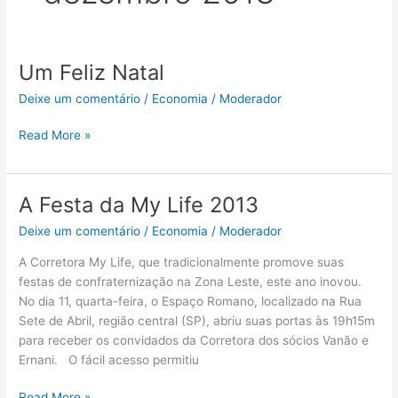
Um Feliz Natal
Um
Feliz
Deixe um comentário
/
Economia
/
Moderador
Natal
Read More »
A Festa da My Life 2013
A
Festa
Deixe um comentário
/
Economia
/
Moderador
da
My
A Corretora My Life, que tradicionalmente promove suas
Life
festas de confraternização na Zona Leste, este ano inovou.
2013
No dia 11, quarta-feira, o Espaço Romano, localizado na Rua
Sete de Abril, região central (SP), abriu suas portas às 19h15m
para receber os convidados da Corretora dos sócios Vanão e
Ernani. O fácil acesso permitiu
Read More »