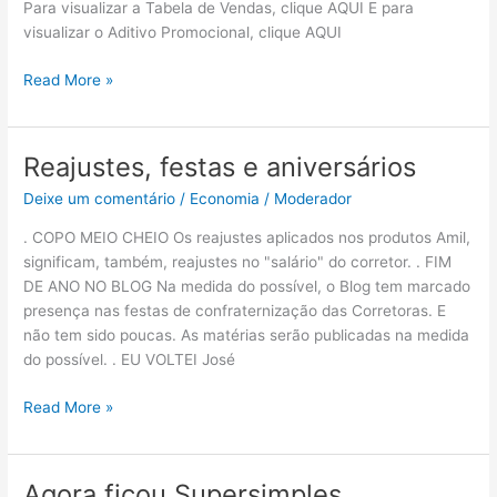
Para visualizar a Tabela de Vendas, clique AQUI E para
visualizar o Aditivo Promocional, clique AQUI
Read More »
Reajustes, festas e aniversários
Reajustes,
festas
Deixe um comentário
/
Economia
/
Moderador
e
aniversários
. COPO MEIO CHEIO Os reajustes aplicados nos produtos Amil,
significam, também, reajustes no "salário" do corretor. . FIM
DE ANO NO BLOG Na medida do possível, o Blog tem marcado
presença nas festas de confraternização das Corretoras. E
não tem sido poucas. As matérias serão publicadas na medida
do possível. . EU VOLTEI José
Read More »
Agora ficou Supersimples
Agora