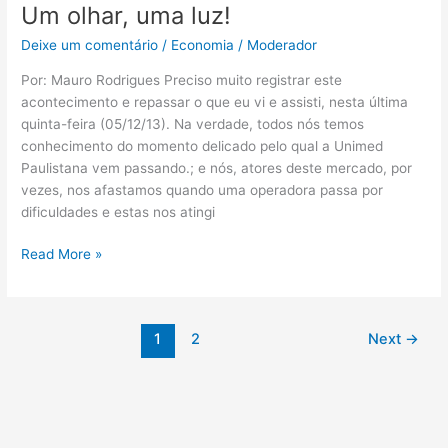
Um olhar, uma luz!
Um
olhar,
Deixe um comentário
/
Economia
/
Moderador
uma
luz!
Por: Mauro Rodrigues Preciso muito registrar este
acontecimento e repassar o que eu vi e assisti, nesta última
quinta-feira (05/12/13). Na verdade, todos nós temos
conhecimento do momento delicado pelo qual a Unimed
Paulistana vem passando.; e nós, atores deste mercado, por
vezes, nos afastamos quando uma operadora passa por
dificuldades e estas nos atingi
Read More »
1
2
Next
→