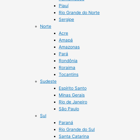
Piauí
Rio Grande do Norte
Sergipe
Norte
Acre
Amapá
Amazonas
Pará
Rondônia
Roraima
Tocantins
Sudeste
Espírito Santo
Minas Gerais
Rio de Janeiro
São Paulo
Sul
Paraná
Rio Grande do Sul
Santa Catarina