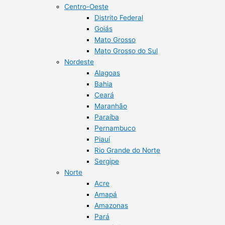
Centro-Oeste
Distrito Federal
Goiás
Mato Grosso
Mato Grosso do Sul
Nordeste
Alagoas
Bahia
Ceará
Maranhão
Paraíba
Pernambuco
Piauí
Rio Grande do Norte
Sergipe
Norte
Acre
Amapá
Amazonas
Pará