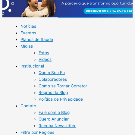
da
parceria
e
de
Notícias
seus
Eventos
produtos
Planos de Saúde
Mídias
Fotos
Vídeos
Institucional
Quem Sou Eu
Colaboradores
Como se Tornar Corretor
Regras do Blog
Política de Privacidade
Contato
Fale com o Blog
Quero Anunciar
Receba Newsletter
Filtre por Regiões