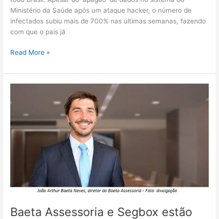
Ministério da Saúde após um ataque hacker, o número de
infectados subiu mais de 700% nas últimas semanas, fazendo
com que o país já
Read More »
Baeta
Assessoria
e
Segbox
estão
entre
as
principais
insurtechs
do
Brasil
Baeta Assessoria e Segbox estão