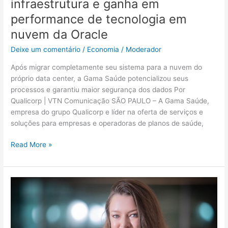
infraestrutura e ganha em
Oracle
performance de tecnologia em
nuvem da Oracle
Deixe um comentário
/
Economia
/
Moderador
Após migrar completamente seu sistema para a nuvem do
próprio data center, a Gama Saúde potencializou seus
processos e garantiu maior segurança dos dados Por
Qualicorp | VTN Comunicação SÃO PAULO – A Gama Saúde,
empresa do grupo Qualicorp e líder na oferta de serviços e
soluções para empresas e operadoras de planos de saúde,
Read More »
MDS
ganha
nova
Diretora
de