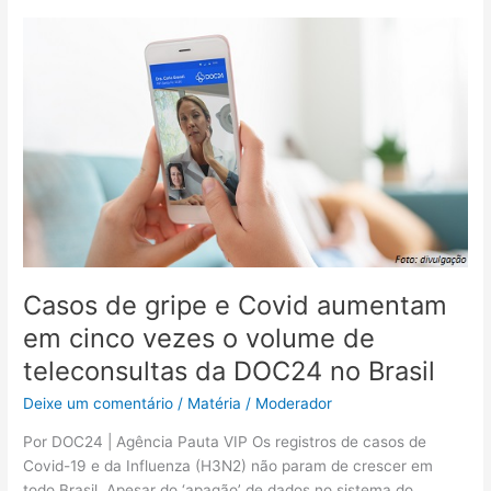
Casos
de
gripe
e
Covid
aumentam
em
cinco
vezes
o
volume
de
Casos de gripe e Covid aumentam
teleconsultas
em cinco vezes o volume de
da
teleconsultas da DOC24 no Brasil
DOC24
no
Deixe um comentário
/
Matéria
/
Moderador
Brasil
Por DOC24 | Agência Pauta VIP Os registros de casos de
Covid-19 e da Influenza (H3N2) não param de crescer em
todo Brasil. Apesar do ‘apagão’ de dados no sistema do