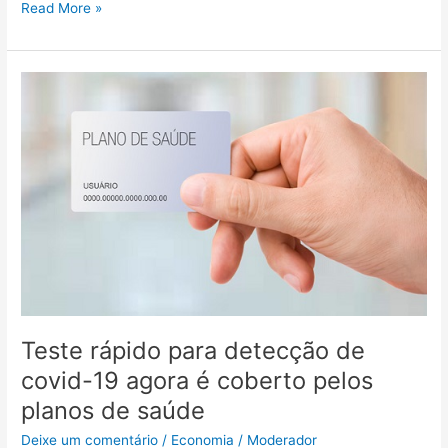
Read More »
Teste
rápido
para
detecção
de
covid-
19
agora
é
coberto
pelos
planos
Teste rápido para detecção de
de
saúde
covid-19 agora é coberto pelos
planos de saúde
Deixe um comentário
/
Economia
/
Moderador