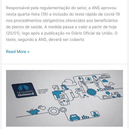
Responsável pela regulamentação do setor, a ANS aprovou
nesta quarta-feira (19) a inclusão do teste rápido de covid-19
nos procedimentos obrigatórios oferecidos aos beneficiários
de planos de saúde. A medida passa a valer a partir de hoje
(20/01), logo após a publicação no Diário Oficial da União. O
teste, segundo a ANS, deverá ser coberto
Read More »
Seguros
Unimed
apresenta
nova
solução
em
saúde
para
a