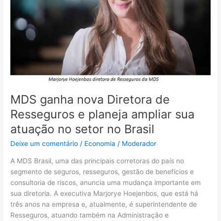
Resseguros
e
planeja
ampliar
sua
atuação
no
setor
MDS ganha nova Diretora de
no
Brasil
Resseguros e planeja ampliar sua
atuação no setor no Brasil
Deixe um comentário
/
Economia
/
Moderador
A MDS Brasil, uma das principais corretoras do país no
segmento de seguros, resseguros, gestão de benefícios e
consultoria de riscos, anuncia uma mudança importante em
sua diretoria. A executiva Marjorye Hoejenbos, que está há
três anos na empresa e, atualmente, é superintendente de
Resseguros, atuando também na Administração e