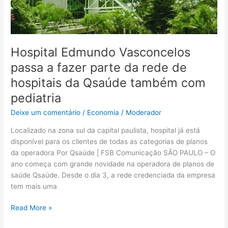
da
rede
de
hospitais
da
Hospital Edmundo Vasconcelos
Qsaúde
passa a fazer parte da rede de
também
hospitais da Qsaúde também com
com
pediatria
pediatria
Deixe um comentário
/
Economia
/
Moderador
Localizado na zona sul da capital paulista, hospital já está
disponível para os clientes de todas as categorias de planos
da operadora Por Qsaúde | FSB Comunicação SÃO PAULO – O
ano começa com grande novidade na operadora de planos de
saúde Qsaúde. Desde o dia 3, a rede credenciada da empresa
tem mais uma
Read More »