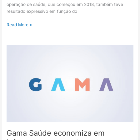
operação de saúde, que começou em 2018, também teve
resultado expressivo em função do
Read More »
Gama
Saúde
economiza
em
infraestrutura
e
ganha
em
performance
de
tecnologia
em
nuvem
Gama Saúde economiza em
da