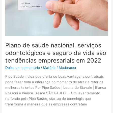
odontológicos
e
seguro
de
vida
são
tendências
Plano de saúde nacional, serviços
empresariais
em
odontológicos e seguro de vida são
2022
tendências empresariais em 2022
Deixe um comentário
/
Matéria
/
Moderador
Pipo Saúde indica que oferta de boas vantagens contratuais
pode fazer toda a diferença no momento de atrair e reter os
melhores talentos Por Pipo Saúde | Leonardo Stavale | Bianca
Rossoni e Bianca Tresca SÃO PAULO — Um levantamento
realizado pela Pipo Saúde, startup de tecnologia que
transforma a maneira que as empresas contratam