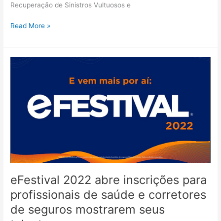
Recuperação de Sinistros Vultuosos e
Read More »
eFestival
2022
abre
inscrições
para
profissionais
de
saúde
e
corretores
de
eFestival 2022 abre inscrições para
seguros
profissionais de saúde e corretores
mostrarem
seus
de seguros mostrarem seus
talentos