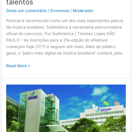
talentos
Deixe um comentário
/
Economia
/
Moderador
Festival é reconhecido como um dos mais importantes palcos
da música brasileira. SulAmérica é novamente patrocinadora
oficial do concurso. Por SulAmérica | Timoteo Lopes SÃO
PAULO – As inscrições para a 21a edição do eFestival
começam hoje (17/1) e seguem até maio. Além do público
geral, o “palco mais digital da música brasileira” contará, pelo
Read More »
Hospital
Edmundo
Vasconcelos
passa
a
fazer
parte