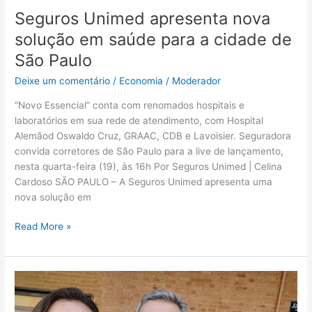
cidade
Seguros Unimed apresenta nova
de
São
solução em saúde para a cidade de
Paulo
São Paulo
Deixe um comentário
/
Economia
/
Moderador
“Novo Essencial” conta com renomados hospitais e
laboratórios em sua rede de atendimento, com Hospital
Alemãod Oswaldo Cruz, GRAAC, CDB e Lavoisier. Seguradora
convida corretores de São Paulo para a live de lançamento,
nesta quarta-feira (19), às 16h Por Seguros Unimed | Celina
Cardoso SÃO PAULO – A Seguros Unimed apresenta uma
nova solução em
Read More »
Moby
Corretora
de