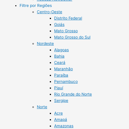
Filtre por Regiões
Centro-Oeste
Distrito Federal
Goiás
Mato Grosso
Mato Grosso do Sul
Nordeste
Alagoas
Bahia
Ceará
Maranhão
Paraíba
Pernambuco
Piauí
Rio Grande do Norte
Sergipe
Norte
Acre
Amapá
Amazonas