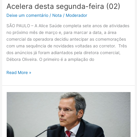
segunda-
Acelera desta segunda-feira (02)
feira
Deixe um comentário
/
Nota
/
Moderador
(02)
SÃO PAULO – A Alice Saúde completa sete anos de atividades
no próximo mês de março e, para marcar a data, a área
comercial da operadora decidiu antecipar as comemorações
com uma sequência de novidades voltadas ao corretor. Três
dos anúncios já foram adiantados pela diretora comercial,
Débora Oliveira. O primeiro é a ampliação do
Read More »
Planos
de
saúde
refletem
processo
de
envelhecimento