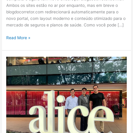
Ambos os sites estão no ar por enquanto, mas em breve o
blogdocorretor.com redirecionará automaticamente para o
novo portal, com layout moderno e conteúdo otimizado para o
mercado de seguros e planos de saúde. Como você pode […]
Read More »
Alice
Saúde
comemora
sete
anos
e
seus
sócios
recebem
o
Blog
do