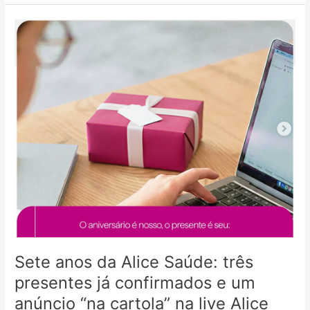
Sete
anos
da
Alice
Saúde:
três
presentes
já
confirmados
e
um
anúncio
“na
cartola”
na
live
Sete anos da Alice Saúde: três
Alice
presentes já confirmados e um
Acelera
anúncio “na cartola” na live Alice
desta