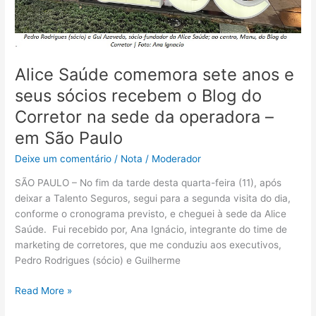
Corretor
na
sede
da
Alice Saúde comemora sete anos e
operadora
–
seus sócios recebem o Blog do
em
Corretor na sede da operadora –
São
em São Paulo
Paulo
Deixe um comentário
/
Nota
/
Moderador
SÃO PAULO – No fim da tarde desta quarta-feira (11), após
deixar a Talento Seguros, segui para a segunda visita do dia,
conforme o cronograma previsto, e cheguei à sede da Alice
Saúde. Fui recebido por, Ana Ignácio, integrante do time de
marketing de corretores, que me conduziu aos executivos,
Pedro Rodrigues (sócio) e Guilherme
Read More »