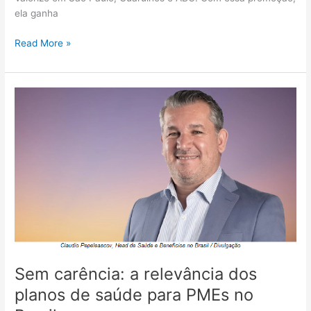
ela ganha
Read More »
Sem
carência:
a
relevância
dos
planos
de
saúde
para
PMEs
no
Brasil
Sem carência: a relevância dos
planos de saúde para PMEs no