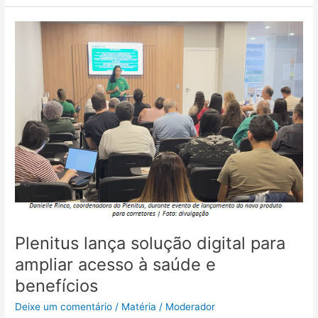
Plenitus
lança
solução
digital
para
ampliar
acesso
à
saúde
e
benefícios
Plenitus lança solução digital para
ampliar acesso à saúde e
benefícios
Deixe um comentário
/
Matéria
/
Moderador