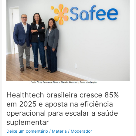
Healthtech
brasileira
cresce
85%
em
2025
e
aposta
na
eficiência
operacional
para
escalar
a
Healthtech brasileira cresce 85%
saúde
em 2025 e aposta na eficiência
suplementar
operacional para escalar a saúde
suplementar
Deixe um comentário
/
Matéria
/
Moderador