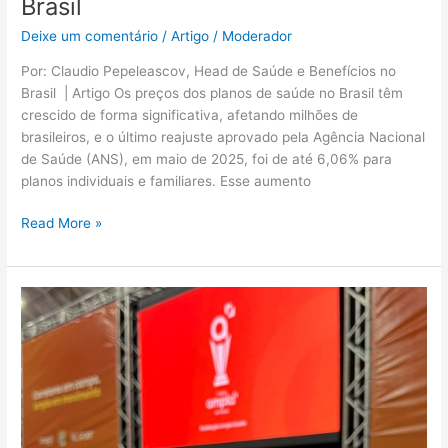
Brasil
Deixe um comentário
/
Artigo
/
Moderador
Por: Claudio Pepeleascov, Head de Saúde e Benefícios no
Brasil | Artigo Os preços dos planos de saúde no Brasil têm
crescido de forma significativa, afetando milhões de
brasileiros, e o último reajuste aprovado pela Agência Nacional
de Saúde (ANS), em maio de 2025, foi de até 6,06% para
planos individuais e familiares. Esse aumento
Read More »
Corretores
em
campo:
vem
aí
a
Copa