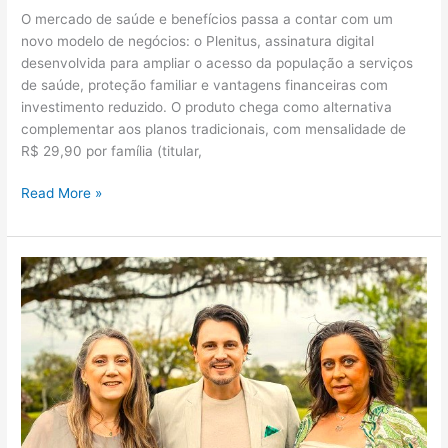
O mercado de saúde e benefícios passa a contar com um
novo modelo de negócios: o Plenitus, assinatura digital
desenvolvida para ampliar o acesso da população a serviços
de saúde, proteção familiar e vantagens financeiras com
investimento reduzido. O produto chega como alternativa
complementar aos planos tradicionais, com mensalidade de
R$ 29,90 por família (titular,
Read More »
ACG
Home
Care
cresceu
12%
em
2025
e
projeta