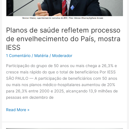
do
País,
mostra
IESS
Planos de saúde refletem processo
de envelhecimento do País, mostra
IESS
1 Comentário
/
Matéria
/
Moderador
Participação do grupo de 50 anos ou mais chega a 26,3% e
cresce mais rápido do que o total de beneficiários Por IESS
SÂO PAULO — A participação de beneficiários com 50 anos
ou mais nos planos médico-hospitalares aumentou de 20%
para 26,3% entre 2000 e 2025, alcançando 13,9 milhões de
pessoas em dezembro de
Read More »