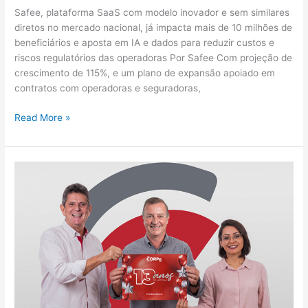
Safee, plataforma SaaS com modelo inovador e sem similares
diretos no mercado nacional, já impacta mais de 10 milhões de
beneficiários e aposta em IA e dados para reduzir custos e
riscos regulatórios das operadoras Por Safee Com projeção de
crescimento de 115%, e um plano de expansão apoiado em
contratos com operadoras e seguradoras,
Read More »
CORPe
Saúde
completa
13
anos
com
expansão
e
atuação
estratégica