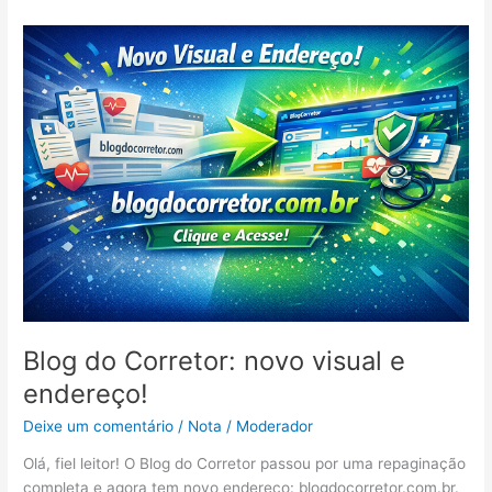
Blog
do
Corretor:
novo
visual
e
endereço!
Blog do Corretor: novo visual e
endereço!
Deixe um comentário
/
Nota
/
Moderador
Olá, fiel leitor! O Blog do Corretor passou por uma repaginação
completa e agora tem novo endereço: blogdocorretor.com.br.