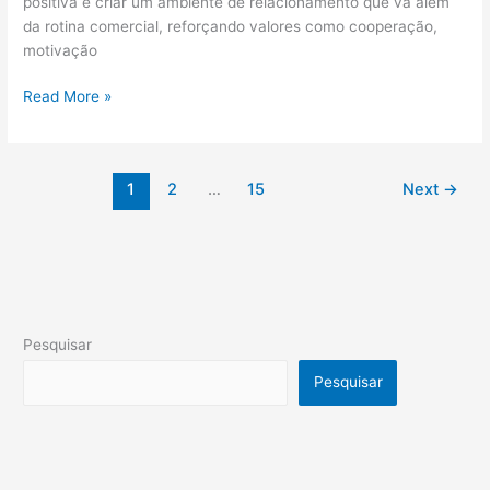
positiva e criar um ambiente de relacionamento que vá além
da rotina comercial, reforçando valores como cooperação,
motivação
Read More »
1
2
…
15
Next
→
Pesquisar
Pesquisar