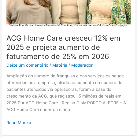
aumento
de
faturamento
de
25%
ACG Home Care cresceu 12% em
em
2025 e projeta aumento de
2026
faturamento de 25% em 2026
Deixe um comentário
/
Matéria
/
Moderador
Ampliação do número de franquias e dos serviços de saúde
oferecidos pela empresa, aliado ao aumento do número de
pacientes atendidos via operadoras, foram a base do
crescimento da ACG, que registrou 15 milhões de reais em
2025 Por ACG Home Care | Regina Diniz PORTO ALEGRE – A
ACG Home Care encerrou o ano
Read More »