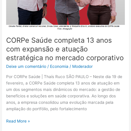
no
mercado
corporativo
CORPe Saúde completa 13 anos
com expansão e atuação
estratégica no mercado corporativo
Deixe um comentário
/
Economia
/
Moderador
Por CORPe Saúde | Thaís Ruco SÃO PAULO – Neste dia 19 de
fevereiro, a CORPe Saúde completa 13 anos de atuação em
um dos segmentos mais dinâmicos do mercado: a gestão de
benefícios e soluções em saúde corporativa. Ao longo dos
anos, a empresa consolidou uma evolução marcada pela
ampliação do portfólio, pelo fortalecimento
Read More »