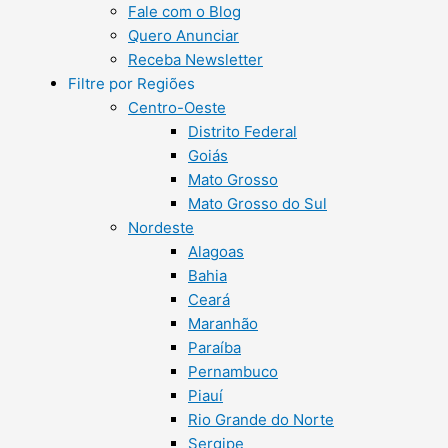
Fale com o Blog
Quero Anunciar
Receba Newsletter
Filtre por Regiões
Centro-Oeste
Distrito Federal
Goiás
Mato Grosso
Mato Grosso do Sul
Nordeste
Alagoas
Bahia
Ceará
Maranhão
Paraíba
Pernambuco
Piauí
Rio Grande do Norte
Sergipe