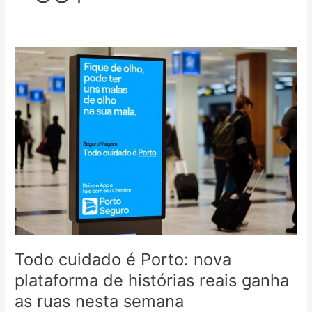
Todo
cuidado
é
Porto:
nova
plataforma
de
histórias
reais
ganha
as
ruas
nesta
semana
Todo cuidado é Porto: nova
plataforma de histórias reais ganha
as ruas nesta semana