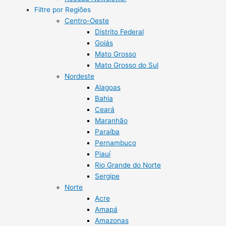
Filtre por Regiões
Centro-Oeste
Distrito Federal
Goiás
Mato Grosso
Mato Grosso do Sul
Nordeste
Alagoas
Bahia
Ceará
Maranhão
Paraíba
Pernambuco
Piauí
Rio Grande do Norte
Sergipe
Norte
Acre
Amapá
Amazonas