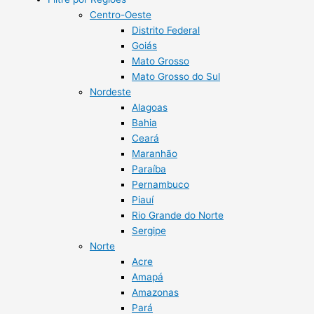
Centro-Oeste
Distrito Federal
Goiás
Mato Grosso
Mato Grosso do Sul
Nordeste
Alagoas
Bahia
Ceará
Maranhão
Paraíba
Pernambuco
Piauí
Rio Grande do Norte
Sergipe
Norte
Acre
Amapá
Amazonas
Pará