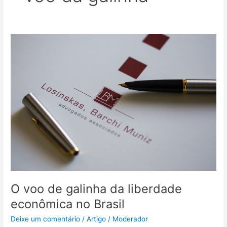
O
voo
de
galinha
da
liberdade
econômica
no
Brasil
O voo de galinha da liberdade
econômica no Brasil
Deixe um comentário
/
Artigo
/
Moderador